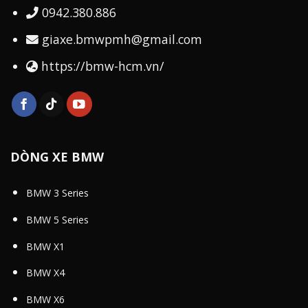
0942.380.886
giaxe.bmwpmh@gmail.com
https://bmw-hcm.vn/
DÒNG XE BMW
BMW 3 Series
BMW 5 Series
BMW X1
BMW X4
BMW X6