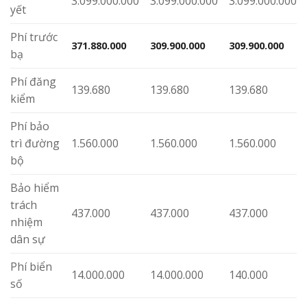
Phí trước
371.880.000
309.900.000
309.900.000
bạ
Phí đăng
139.680
139.680
139.680
kiểm
Phí bảo
trì đường
1.560.000
1.560.000
1.560.000
bộ
Bảo hiểm
trách
437.000
437.000
437.000
nhiệm
dân sự
Phí biển
14.000.000
14.000.000
140.000
số
Tổng
3.487.016.680
3.425.036.680
3.411.176.680