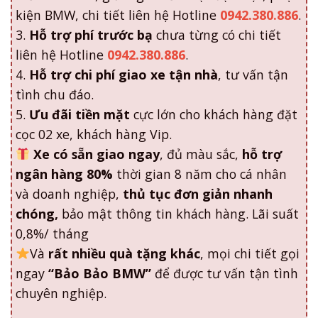
kiện BMW, chi tiết liên hệ Hotline
0942.380.886
.
3.
Hỗ trợ phí trước bạ
chưa từng có chi tiết
liên hệ Hotline
0942.380.886
.
4.
Hỗ trợ chi phí giao xe tận nhà
, tư vấn tận
tình chu đáo.
5.
Ưu đãi tiền mặt
cực lớn cho khách hàng đặt
cọc 02 xe, khách hàng Vip.
Xe có sẵn giao ngay
, đủ màu sắc,
hỗ trợ
ngân hàng 80%
thời gian 8 năm cho cá nhân
và doanh nghiệp,
thủ tục đơn giản nhanh
chóng,
bảo mật thông tin khách hàng. Lãi suất
0,8%/ tháng
Và
rất nhiều quà tặng khác
, mọi chi tiết gọi
ngay
“Bảo Bảo BMW”
để được tư vấn tận tình
chuyên nghiệp.