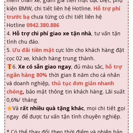
hiểm thân xe, giảm giá tiền mặt đặc biệt, phụ
kiện BMW, chi tiết liên hệ Hotline.
Hỗ trợ phí
trước bạ
chưa từng có chi tiết liên hệ
Hotline
0942.380.886
4.
Hỗ trợ chi phí giao xe tận nhà
, tư vấn tận
tình chu đáo.
5.
Ưu đãi tiền mặt
cực lớn cho khách hàng đặt
cọc 02 xe, khách hàng trung thành.
6.
Xe có sẵn giao ngay
, đủ màu sắc,
hỗ trợ
ngân hàng 80%
thời gian 8 năm cho cá nhân
và doanh nghiệp,
thủ tục đơn giản nhanh
chóng
,
bảo mật thông tin khách hàng. Lãi suất
0,6%/ tháng
Và
rất nhiều quà tặng khác
, mọi chi tiết gọi
ngay để được tư vấn tận tình chuyên nghiệp.
* Có thể thay đổi theo thời điểm và phiên bản