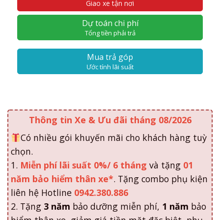
Giao xe tận nơi
Dự toán chi phí
Tổng tiền phải trả
Mua trả góp
Ước tính lãi suất
Thông tin Xe & Ưu đãi tháng 08/2026
Có nhiều gói khuyến mãi cho khách hàng tuỳ
chọn.
1.
Miễn phí lãi suất 0%/ 6 tháng
và tặng
01
năm bảo hiểm thân xe*
. Tặng combo phụ kiện
liên hệ Hotline
0942.380.886
2. Tặng
3 năm
bảo dưỡng miễn phí,
1 năm
bảo